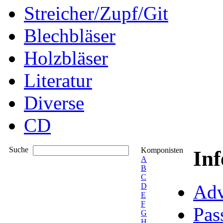
Streicher/Zupf/Git
Blechbläser
Holzbläser
Literatur
Diverse
CD
Suche
Komponisten
In
A
B
C
Adv
D
E
F
Pas
G
H