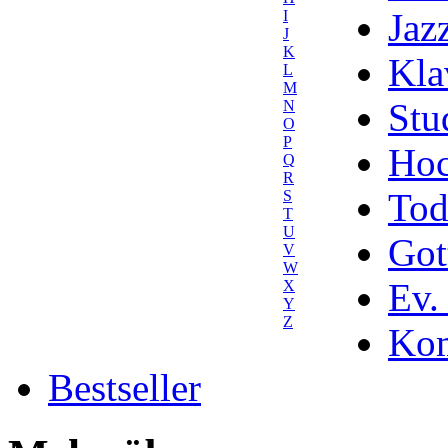
Jaz
I
J
K
Kla
L
M
Stu
N
O
P
Hoc
Q
R
Tod
S
T
U
Got
V
W
Ev.
X
Y
Z
Kom
Bestseller