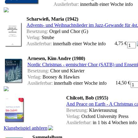
Auslieferbar:
innerhalb einer Woche
info
Scharwieß, Maria (1942)
Advents- und Weihnachtslieder im Jazz-Gewande für 4st
Besetzung:
Orgel und Chor (G)
Verlag:
Strube
4,75 €
Auslieferbar:
innerhalb einer Woche
info
Arnesen, Kim Andre (1980)
Nordic Christmas - gemischter Chor (SATB) und Ensemb
Besetzung:
Chor und Klavier
Verlag:
Boosey & Hawkes
14,50 €
Auslieferbar:
innerhalb einer Woche
info
Chilcott, Bob (1955)
And Peace on Earth - A Christmas ca
Besetzung:
Klavierauszug
Verlag:
Oxford University Press
Auslieferbar:
in 1 bis 4 Wochen
info
Klangbeispiel anhören
Sammelalbum