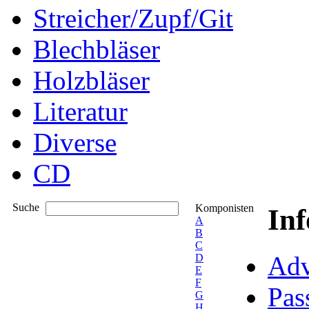
Streicher/Zupf/Git
Blechbläser
Holzbläser
Literatur
Diverse
CD
Suche
Komponisten
In
A
B
C
Adv
D
E
F
Pas
G
H