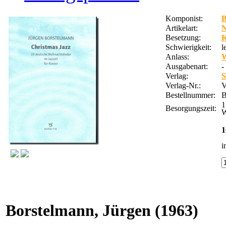
Komponist:
B
Artikelart:
Besetzung:
K
Schwierigkeit:
l
Anlass:
W
Ausgabenart:
-
Verlag:
S
Verlag-Nr.:
V
Bestellnummer:
1
Besorgungszeit:
W
1
i
Borstelmann, Jürgen
(1963)