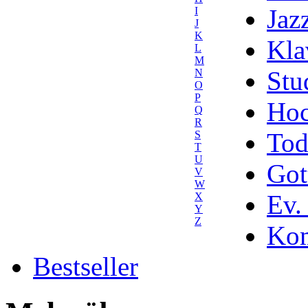
Jaz
I
J
K
Kla
L
M
Stu
N
O
P
Hoc
Q
R
Tod
S
T
U
Got
V
W
Ev.
X
Y
Z
Kom
Bestseller