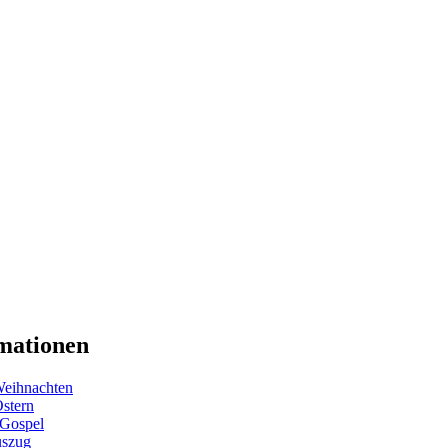
mationen
eihnachten
Ostern
 Gospel
uszug