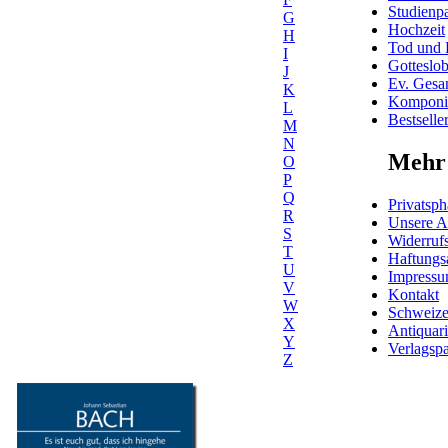
Studienpa
G
Hochzeit
H
Tod und 
I
Gotteslo
J
Ev. Gesa
K
Komponis
L
Bestselle
M
N
Mehr 
O
P
Q
Privatsph
R
Unsere 
S
Widerrufs
T
Haftungs
U
Impress
V
Kontakt
W
Schweiz
X
Antiquar
Y
Verlagspa
Z