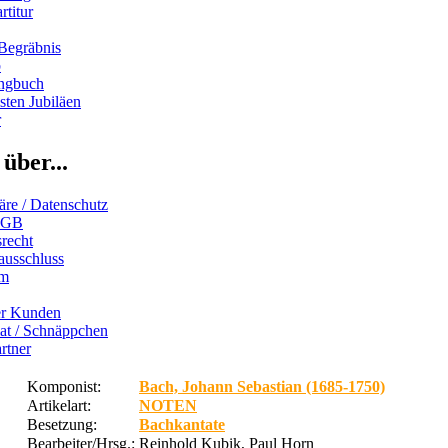
rtitur
Begräbnis
b
ngbuch
ten Jubiläen
r
über...
äre / Datenschutz
AGB
recht
ausschluss
um
er Kunden
iat / Schnäppchen
rtner
Komponist:
Bach, Johann Sebastian (1685-1750)
Artikelart:
NOTEN
Besetzung:
Bachkantate
Bearbeiter/Hrsg.:
Reinhold Kubik, Paul Horn