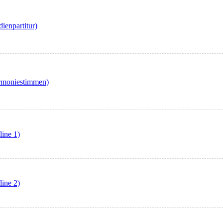
ienpartitur)
armoniestimmen)
line 1)
line 2)