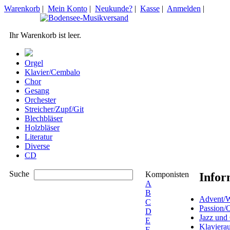
Warenkorb
|
Mein Konto
|
Neukunde?
|
Kasse
|
Anmelden
|
Ihr Warenkorb ist leer.
Orgel
Klavier/Cembalo
Chor
Gesang
Orchester
Streicher/Zupf/Git
Blechbläser
Holzbläser
Literatur
Diverse
CD
Suche
Komponisten
Infor
A
B
Advent/W
C
Passion/
D
Jazz und
E
Klaviera
F