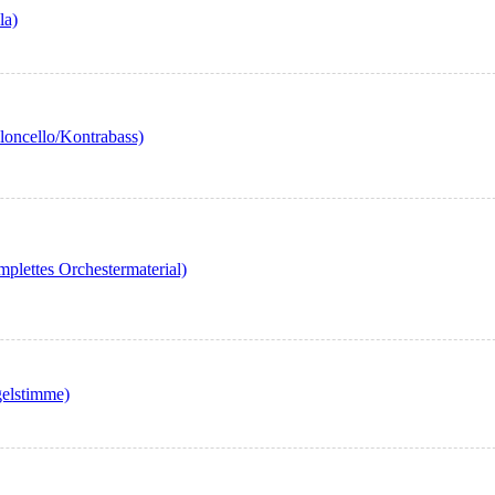
la)
loncello/Kontrabass)
plettes Orchestermaterial)
gelstimme)