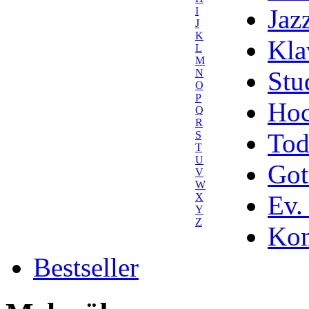
Jaz
I
J
K
Kla
L
M
Stu
N
O
P
Hoc
Q
R
Tod
S
T
U
Got
V
W
Ev.
X
Y
Z
Kom
Bestseller