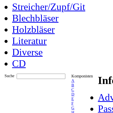
Streicher/Zupf/Git
Blechbläser
Holzbläser
Literatur
Diverse
CD
Suche
Komponisten
In
A
B
C
Adv
D
E
F
Pas
G
H