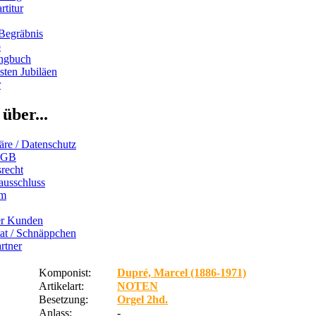
rtitur
Begräbnis
b
ngbuch
ten Jubiläen
r
über...
äre / Datenschutz
AGB
recht
ausschluss
um
er Kunden
iat / Schnäppchen
rtner
Komponist:
Dupré, Marcel (1886-1971)
Artikelart:
NOTEN
Besetzung:
Orgel 2hd.
Anlass:
-