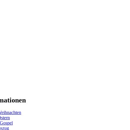
mationen
eihnachten
Ostern
 Gospel
uszug