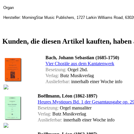
Organ
Hersteller: MorningStar Music Publishers, 1727 Larkin Williams Road, 630
Kunden, die diesen Artikel kauften, haben 
Bach, Johann Sebastian (1685-1750)
Vier Choräle aus dem Kantatenwerk
Besetzung:
Orgel 2hd.
Verlag:
Butz Musikverlag
Auslieferbar:
innerhalb einer Woche
info
Boëllmann, Léon (1862-1897)
Heures Mystiques Bd. 1 der Gesamtausgabe op. 29
Besetzung:
Orgel manualiter
Verlag:
Butz Musikverlag
Auslieferbar:
innerhalb einer Woche
info