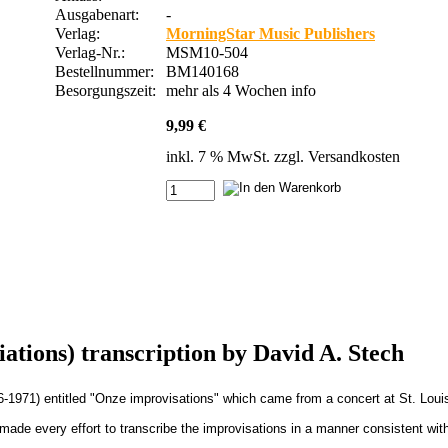
Ausgabenart:
-
Verlag:
MorningStar Music Publishers
Verlag-Nr.:
MSM10-504
Bestellnummer:
BM140168
Besorgungszeit:
mehr als 4 Wochen
info
9,99 €
inkl. 7 % MwSt. zzgl.
Versandkosten
ations) transcription by David A. Stech
86-1971) entitled "Onze improvisations" which came from a concert at St. Lou
de every effort to transcribe the improvisations in a manner consistent with D