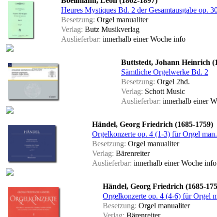
Boëllmann, Léon (1862-1897)
Heures Mystiques Bd. 2 der Gesamtausgabe op. 30
Besetzung:
Orgel manualiter
Verlag:
Butz Musikverlag
Auslieferbar:
innerhalb einer Woche
info
Buttstedt, Johann Heinrich (
Sämtliche Orgelwerke Bd. 2
Besetzung:
Orgel 2hd.
Verlag:
Schott Music
Auslieferbar:
innerhalb einer 
Händel, Georg Friedrich (1685-1759)
Orgelkonzerte op. 4 (1-3) für Orgel man.
Besetzung:
Orgel manualiter
Verlag:
Bärenreiter
Auslieferbar:
innerhalb einer Woche
info
Händel, Georg Friedrich (1685-175
Orgelkonzerte op. 4 (4-6) für Orgel m
Besetzung:
Orgel manualiter
Verlag:
Bärenreiter