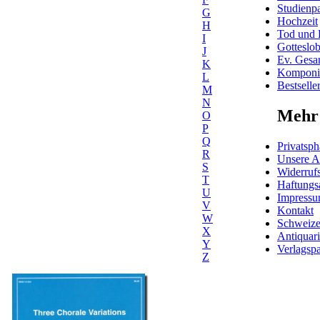
Studienpa
G
Hochzeit
H
Tod und 
I
Gotteslo
J
Ev. Gesa
K
Komponis
L
Bestselle
M
N
Mehr 
O
P
Q
Privatsph
R
Unsere 
S
Widerrufs
T
Haftungs
U
Impress
V
Kontakt
W
Schweiz
X
Antiquar
Y
Verlagspa
Z