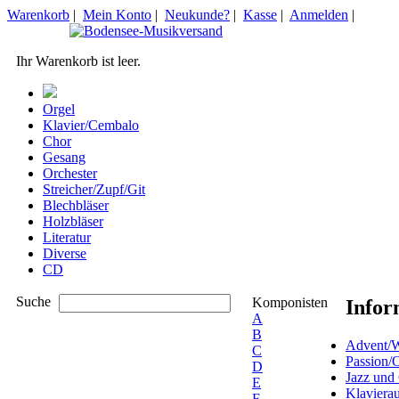
Warenkorb
|
Mein Konto
|
Neukunde?
|
Kasse
|
Anmelden
|
Ihr Warenkorb ist leer.
Orgel
Klavier/Cembalo
Chor
Gesang
Orchester
Streicher/Zupf/Git
Blechbläser
Holzbläser
Literatur
Diverse
CD
Suche
Komponisten
Infor
A
B
Advent/W
C
Passion/
D
Jazz und
E
Klaviera
F