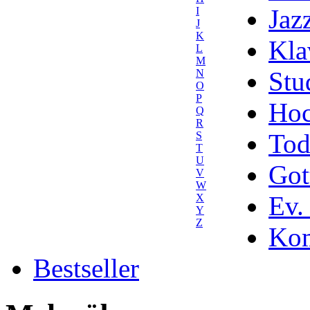
Jaz
I
J
K
Kla
L
M
Stu
N
O
P
Hoc
Q
R
Tod
S
T
U
Got
V
W
Ev.
X
Y
Z
Kom
Bestseller