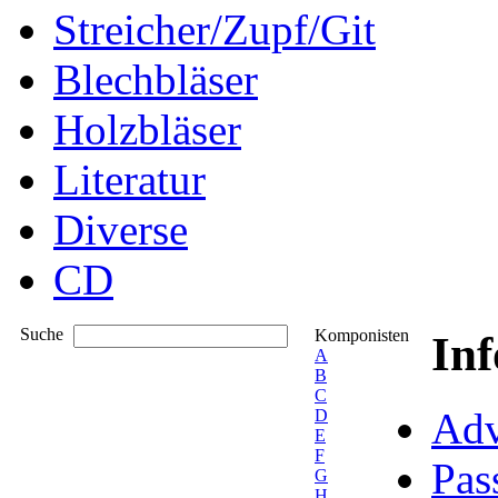
Streicher/Zupf/Git
Blechbläser
Holzbläser
Literatur
Diverse
CD
Suche
Komponisten
In
A
B
C
Adv
D
E
F
Pas
G
H