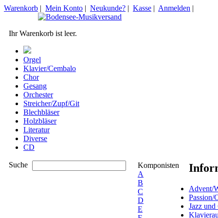
Warenkorb
|
Mein Konto
|
Neukunde?
|
Kasse
|
Anmelden
|
Ihr Warenkorb ist leer.
Orgel
Klavier/Cembalo
Chor
Gesang
Orchester
Streicher/Zupf/Git
Blechbläser
Holzbläser
Literatur
Diverse
CD
Suche
Komponisten
Infor
A
B
Advent/W
C
Passion/
D
Jazz und
E
Klaviera
F