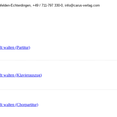
felden-Echterdingen, +49 / 711-797 330-0, info@carus-verlag.com
t walten (Partitur)
ßt walten (Klavierauszug)
ßt walten (Chorpartitur)