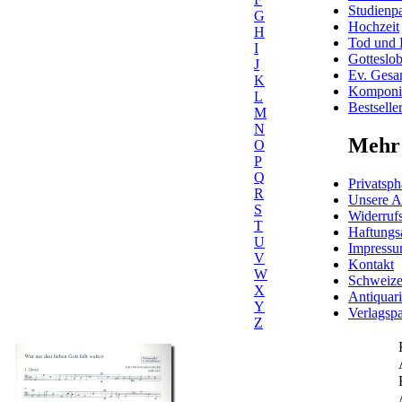
Studienpa
G
Hochzeit
H
Tod und 
I
Gotteslo
J
Ev. Gesa
K
Komponis
L
Bestselle
M
N
Mehr 
O
P
Q
Privatsph
R
Unsere 
S
Widerrufs
T
Haftungs
U
Impress
V
Kontakt
W
Schweiz
X
Antiquar
Y
Verlagspa
Z