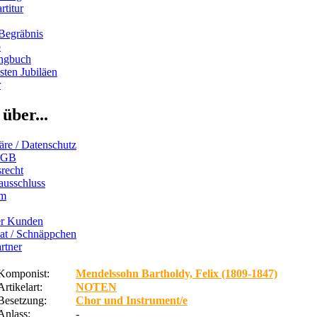
rtitur
Begräbnis
b
ngbuch
ten Jubiläen
r
über...
äre / Datenschutz
AGB
recht
ausschluss
um
er Kunden
iat / Schnäppchen
rtner
Komponist:
Mendelssohn Bartholdy, Felix (1809-1847)
Artikelart:
NOTEN
Besetzung:
Chor und Instrument/e
Anlass:
-