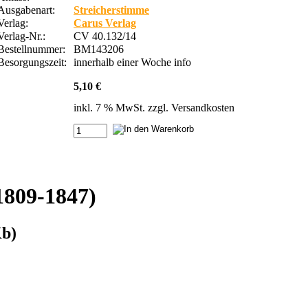
Ausgabenart:
Streicherstimme
Verlag:
Carus Verlag
Verlag-Nr.:
CV 40.132/14
Bestellnummer:
BM143206
Besorgungszeit:
innerhalb einer Woche
info
5,10 €
inkl. 7 % MwSt. zzgl.
Versandkosten
1809-1847)
Kb)