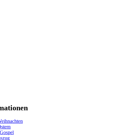
mationen
eihnachten
Ostern
 Gospel
uszug