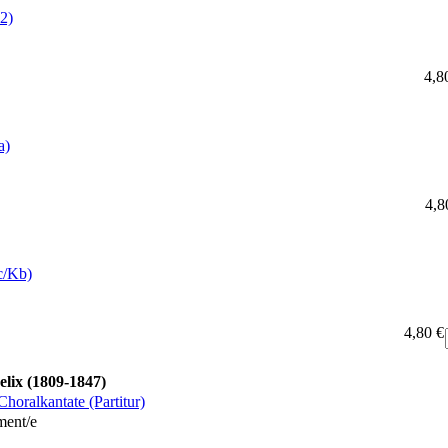
2)
4,8
a)
4,8
c/Kb)
4,80 €
lix (1809-1847)
horalkantate (Partitur)
ment/e