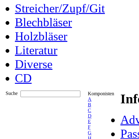
Streicher/Zupf/Git
Blechbläser
Holzbläser
Literatur
Diverse
CD
Suche
Komponisten
In
A
B
C
Adv
D
E
F
Pas
G
H