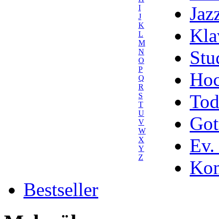
Jaz
I
J
K
Kla
L
M
Stu
N
O
P
Hoc
Q
R
Tod
S
T
U
Got
V
W
Ev.
X
Y
Z
Kom
Bestseller