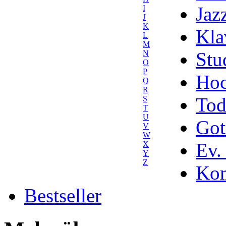
Jaz
I
J
K
Kla
L
M
Stu
N
O
P
Hoc
Q
R
Tod
S
T
U
Got
V
W
Ev.
X
Y
Z
Kom
Bestseller