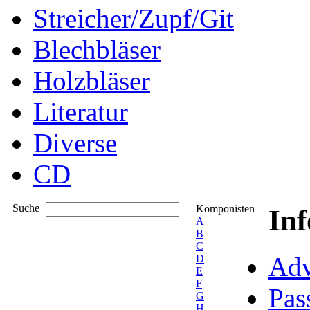
Streicher/Zupf/Git
Blechbläser
Holzbläser
Literatur
Diverse
CD
Suche
Komponisten
In
A
B
C
Adv
D
E
F
Pas
G
H