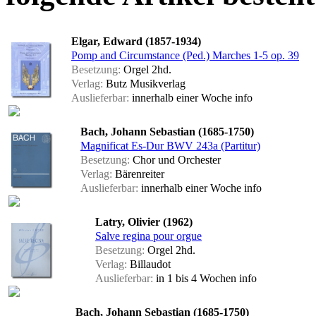
Elgar, Edward (1857-1934)
Pomp and Circumstance (Ped.) Marches 1-5 op. 39
Besetzung:
Orgel 2hd.
Verlag:
Butz Musikverlag
Auslieferbar:
innerhalb einer Woche
info
Bach, Johann Sebastian (1685-1750)
Magnificat Es-Dur BWV 243a (Partitur)
Besetzung:
Chor und Orchester
Verlag:
Bärenreiter
Auslieferbar:
innerhalb einer Woche
info
Latry, Olivier (1962)
Salve regina pour orgue
Besetzung:
Orgel 2hd.
Verlag:
Billaudot
Auslieferbar:
in 1 bis 4 Wochen
info
Bach, Johann Sebastian (1685-1750)