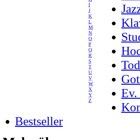
Jaz
I
J
K
Kla
L
M
Stu
N
O
P
Hoc
Q
R
Tod
S
T
U
Got
V
W
Ev.
X
Y
Z
Kom
Bestseller