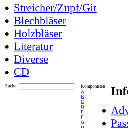
Streicher/Zupf/Git
Blechbläser
Holzbläser
Literatur
Diverse
CD
Suche
Komponisten
In
A
B
C
Adv
D
E
F
Pas
G
H