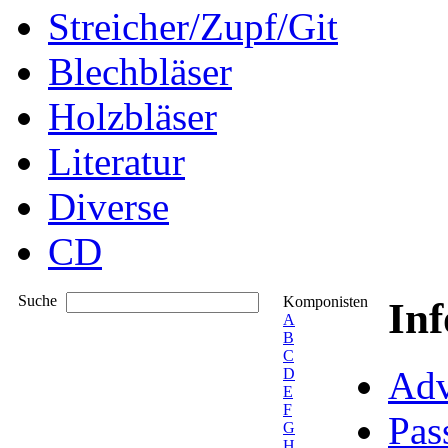
Streicher/Zupf/Git
Blechbläser
Holzbläser
Literatur
Diverse
CD
Suche
Komponisten
In
A
B
C
Adv
D
E
F
Pas
G
H