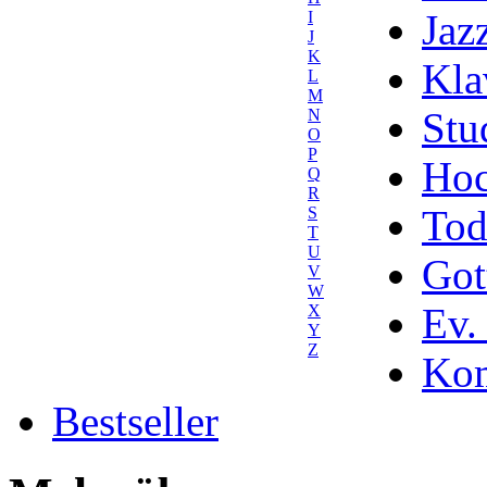
Jaz
I
J
K
Kla
L
M
Stu
N
O
P
Hoc
Q
R
Tod
S
T
U
Got
V
W
Ev.
X
Y
Z
Kom
Bestseller