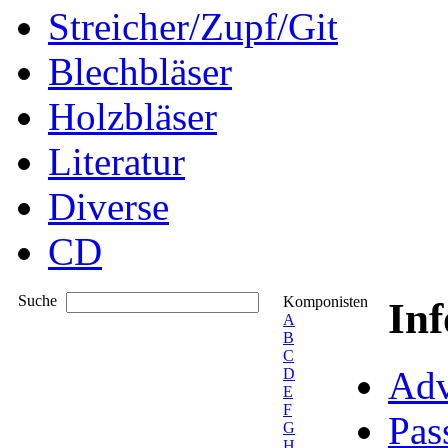
Streicher/Zupf/Git
Blechbläser
Holzbläser
Literatur
Diverse
CD
Suche
Komponisten
In
A
B
C
Adv
D
E
F
Pas
G
H