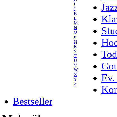
Jaz
I
J
K
Kla
L
M
Stu
N
O
P
Hoc
Q
R
Tod
S
T
U
Got
V
W
Ev.
X
Y
Z
Kom
Bestseller