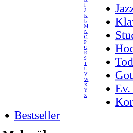
Jaz
I
J
K
Kla
L
M
Stu
N
O
P
Hoc
Q
R
Tod
S
T
U
Got
V
W
Ev.
X
Y
Z
Kom
Bestseller