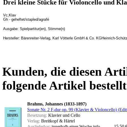
Drei kleine Stücke für Violoncello und Klav
Vc,Klav
Gh - geheftet/stapled/agrafé
Ausgabe: Spielpartitur(en), Stimme(n)
Hersteller: Bärenreiter-Verlag, Karl Vötterle GmbH & Co. KGHeinrich-Schüt
Kunden, die diesen Arti
folgende Artikel bestellt
Brahms, Johannes (1833-1897)
Sonate Nr. 2 F-dur op. 99 (Klavier & Violoncello) (Edit
Besetzung:
Klavier und Cello
Verlag:
Breitkopf & Härtel
15,50 
Auslieferbar:
innerhalb einer Woche
info