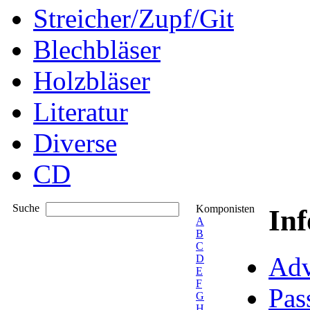
Streicher/Zupf/Git
Blechbläser
Holzbläser
Literatur
Diverse
CD
Suche
Komponisten
In
A
B
C
Adv
D
E
F
Pas
G
H