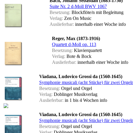
Bach, Johann Sebastian (1685-1750)
Suite Nr. 2 d-Moll BWV 1067
Besetzung:
Blockflöte/n mit Begleitung
Verlag:
Zen On Music
Auslieferbar:
innerhalb einer Woche
info
Reger, Max (1873-1916)
Quartett d-Moll op. 113
Besetzung:
Klavierquartett
Verlag:
Bote & Bock
Auslieferbar:
innerhalb einer Woche
info
Viadana, Ludovico Grossi da (1560-1645)
Symphonie musicali (acht Stücke) für zwei Orgeln
Besetzung:
Orgel und Orgel
Verlag:
Doblinger Musikverlag
Auslieferbar:
in 1 bis 4 Wochen
info
Viadana, Ludovico Grossi da (1560-1645)
Symphonie musicali (acht Stücke) für zwei Orgeln
Besetzung:
Orgel und Orgel
Verlag:
Doblinger Musikverlag