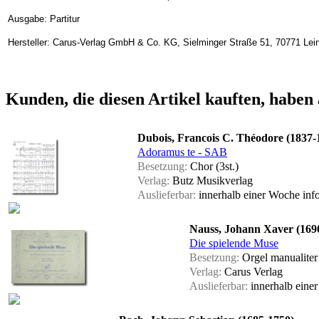
Ausgabe: Partitur
Hersteller: Carus-Verlag GmbH & Co. KG, Sielminger Straße 51, 70771 Lein
Kunden, die diesen Artikel kauften, haben 
Dubois, Francois C. Théodore (1837-
Adoramus te - SAB
Besetzung:
Chor (3st.)
Verlag:
Butz Musikverlag
Auslieferbar:
innerhalb einer Woche
inf
Nauss, Johann Xaver (169
Die spielende Muse
Besetzung:
Orgel manualiter
Verlag:
Carus Verlag
Auslieferbar:
innerhalb eine