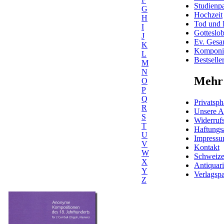
Studienpa
G
Hochzeit
H
Tod und 
I
Gotteslo
J
Ev. Gesa
K
Komponis
L
Bestselle
M
N
Mehr 
O
P
Q
Privatsph
R
Unsere 
S
Widerrufs
T
Haftungs
U
Impress
V
Kontakt
W
Schweiz
X
Antiquar
Y
Verlagspa
Z