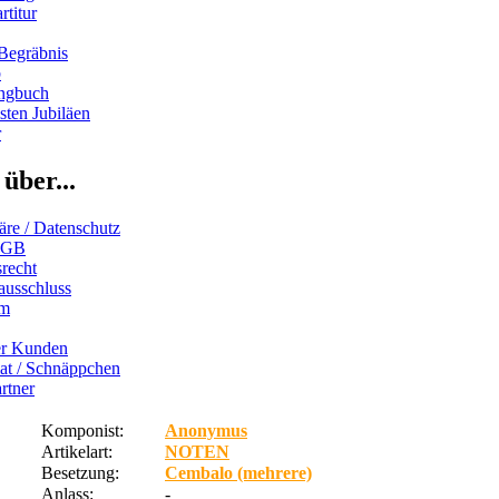
rtitur
Begräbnis
b
ngbuch
ten Jubiläen
r
über...
äre / Datenschutz
AGB
recht
ausschluss
um
er Kunden
iat / Schnäppchen
rtner
Komponist:
Anonymus
Artikelart:
NOTEN
Besetzung:
Cembalo (mehrere)
Anlass:
-