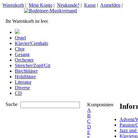
Warenkorb
|
Mein Konto
|
Neukunde?
|
Kasse
|
Anmelden
|
Ihr Warenkorb ist leer.
Orgel
Klavier/Cembalo
Chor
Gesang
Orchester
Streicher/Zupf/Git
Blechbläser
Holzbläser
Literatur
Diverse
CD
Suche
Komponisten
Infor
A
B
Advent/W
C
Passion/
D
Jazz und
E
Klaviera
F