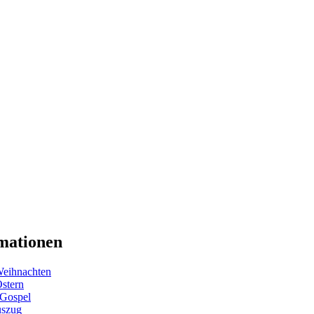
mationen
eihnachten
Ostern
 Gospel
uszug