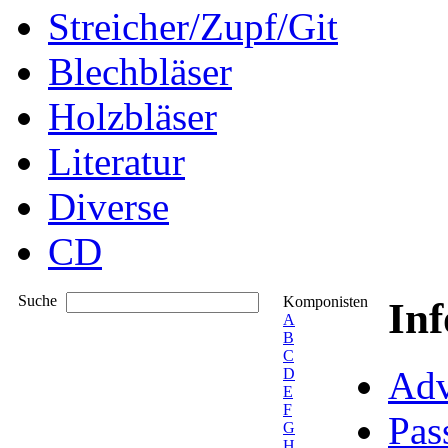
Streicher/Zupf/Git
Blechbläser
Holzbläser
Literatur
Diverse
CD
Suche
Komponisten
In
A
B
C
Adv
D
E
F
Pas
G
H