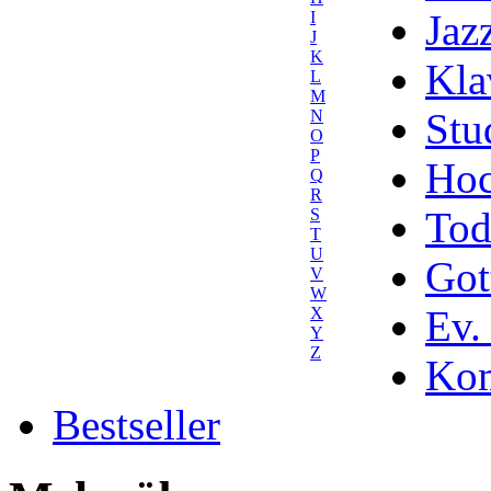
Jaz
I
J
K
Kla
L
M
Stu
N
O
P
Hoc
Q
R
Tod
S
T
U
Got
V
W
Ev.
X
Y
Z
Kom
Bestseller