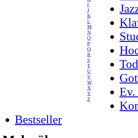
Jaz
I
J
K
Kla
L
M
Stu
N
O
P
Hoc
Q
R
Tod
S
T
U
Got
V
W
Ev.
X
Y
Z
Kom
Bestseller