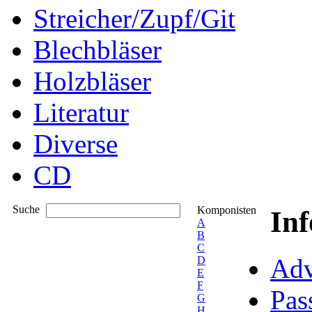
Streicher/Zupf/Git
Blechbläser
Holzbläser
Literatur
Diverse
CD
Suche
Komponisten
In
A
B
C
Adv
D
E
F
Pas
G
H