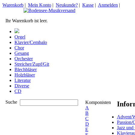
Warenkorb
|
Mein Konto
|
Neukunde?
|
Kasse
|
Anmelden
|
Ihr Warenkorb ist leer.
Orgel
Klavier/Cembalo
Chor
Gesang
Orchester
Streicher/Zupf/Git
Blechbläser
Holzbläser
Literatur
Diverse
CD
Suche
Komponisten
Infor
A
B
Advent/W
C
Passion/
D
Jazz und
E
Klaviera
F