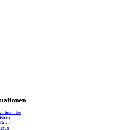
mationen
eihnachten
Ostern
 Gospel
uszug