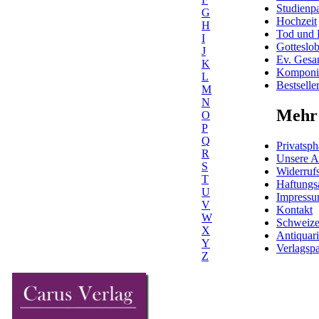
Studienpa
G
Hochzeit
H
Tod und 
I
Gotteslo
J
Ev. Gesa
K
Komponis
L
Bestselle
M
N
Mehr 
O
P
Q
Privatsph
R
Unsere 
S
Widerrufs
T
Haftungs
U
Impress
V
Kontakt
W
Schweiz
X
Antiquar
Y
Verlagspa
Z