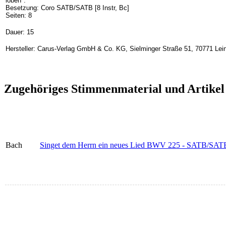
loben".
Besetzung: Coro SATB/SATB [8 Instr, Bc]
Seiten: 8
Dauer: 15
Hersteller: Carus-Verlag GmbH & Co. KG, Sielminger Straße 51, 70771 Lein
Zugehöriges Stimmenmaterial und Artikel
Bach
Singet dem Herrn ein neues Lied BWV 225 - SATB/SATB (Ins