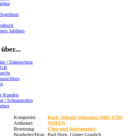
rtitur
Begräbnis
b
ngbuch
ten Jubiläen
r
über...
äre / Datenschutz
AGB
recht
ausschluss
um
er Kunden
iat / Schnäppchen
rtner
Komponist:
Bach, Johann Sebastian (1685-1750)
Artikelart:
NOTEN
Besetzung:
Chor und Instrument/e
Bearbeiter/Hrsg.:
Paul Horn, Günter Graulich