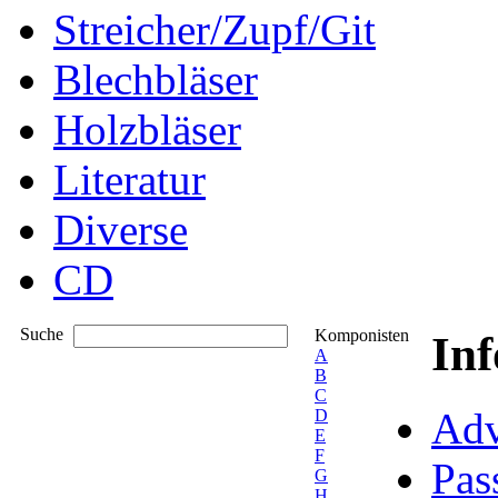
Streicher/Zupf/Git
Blechbläser
Holzbläser
Literatur
Diverse
CD
Suche
Komponisten
In
A
B
C
Adv
D
E
F
Pas
G
H