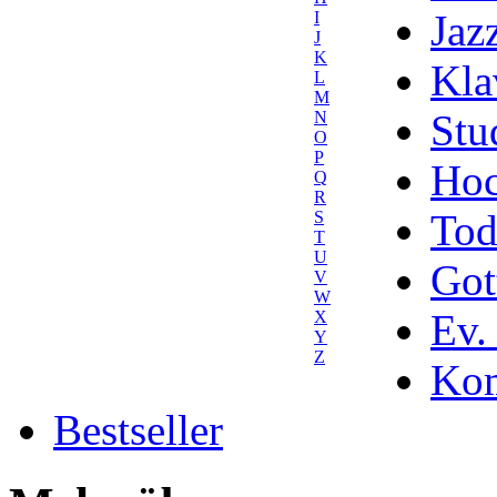
Jaz
I
J
K
Kla
L
M
Stu
N
O
P
Hoc
Q
R
Tod
S
T
U
Got
V
W
Ev.
X
Y
Z
Kom
Bestseller