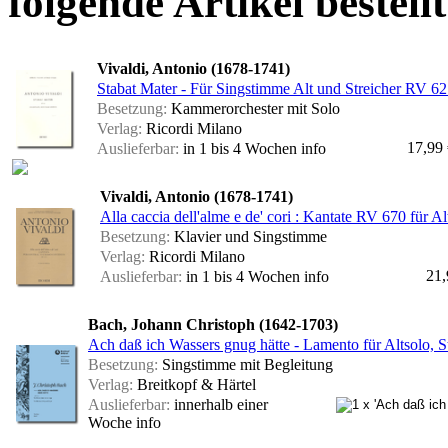
folgende Artikel bestellt
Vivaldi, Antonio (1678-1741)
Stabat Mater - Für Singstimme Alt und Streicher RV 621
Besetzung:
Kammerorchester mit Solo
Verlag:
Ricordi Milano
17,99
Auslieferbar:
in 1 bis 4 Wochen
info
Vivaldi, Antonio (1678-1741)
Alla caccia dell'alme e de' cori : Kantate RV 670 für A
Besetzung:
Klavier und Singstimme
Verlag:
Ricordi Milano
21,
Auslieferbar:
in 1 bis 4 Wochen
info
Bach, Johann Christoph (1642-1703)
Ach daß ich Wassers gnug hätte - Lamento für Altsolo, St
Besetzung:
Singstimme mit Begleitung
Verlag:
Breitkopf & Härtel
Auslieferbar:
innerhalb einer
Woche
info