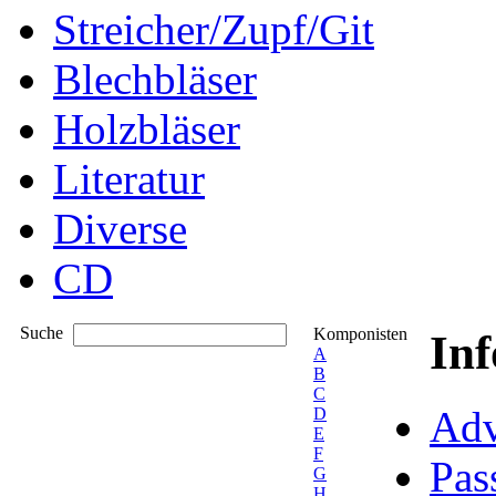
Streicher/Zupf/Git
Blechbläser
Holzbläser
Literatur
Diverse
CD
Suche
Komponisten
In
A
B
C
Adv
D
E
F
Pas
G
H