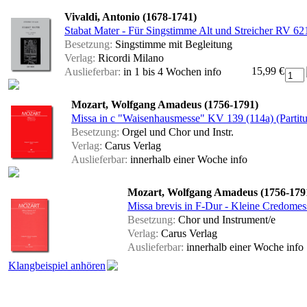
Vivaldi, Antonio (1678-1741)
Stabat Mater - Für Singstimme Alt und Streicher RV 62
Besetzung:
Singstimme mit Begleitung
Verlag:
Ricordi Milano
15,99 €
Auslieferbar:
in 1 bis 4 Wochen
info
Mozart, Wolfgang Amadeus (1756-1791)
Missa in c "Waisenhausmesse" KV 139 (114a) (Partitu
Besetzung:
Orgel und Chor und Instr.
Verlag:
Carus Verlag
Auslieferbar:
innerhalb einer Woche
info
Mozart, Wolfgang Amadeus (1756-179
Missa brevis in F-Dur - Kleine Credomes
Besetzung:
Chor und Instrument/e
Verlag:
Carus Verlag
Auslieferbar:
innerhalb einer Woche
info
Klangbeispiel anhören