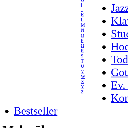
Jaz
I
J
K
Kla
L
M
Stu
N
O
P
Hoc
Q
R
Tod
S
T
U
Got
V
W
Ev.
X
Y
Z
Kom
Bestseller