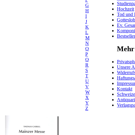
Studienpa
G
Hochzeit
H
Tod und 
I
Gotteslo
J
Ev. Gesa
K
Komponis
L
Bestselle
M
N
Mehr 
O
P
Q
Privatsph
R
Unsere 
S
Widerrufs
T
Haftungs
U
Impress
V
Kontakt
W
Schweiz
X
Antiquar
Y
Verlagspa
Z