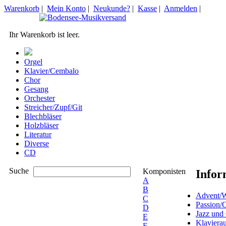
Warenkorb
|
Mein Konto
|
Neukunde?
|
Kasse
|
Anmelden
|
Ihr Warenkorb ist leer.
Orgel
Klavier/Cembalo
Chor
Gesang
Orchester
Streicher/Zupf/Git
Blechbläser
Holzbläser
Literatur
Diverse
CD
Suche
Komponisten
Infor
A
B
Advent/W
C
Passion/
D
Jazz und
E
Klaviera
F