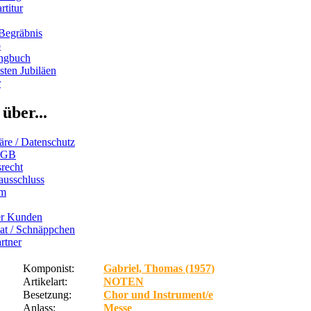
rtitur
Begräbnis
b
ngbuch
ten Jubiläen
r
über...
äre / Datenschutz
AGB
recht
ausschluss
um
er Kunden
iat / Schnäppchen
rtner
Komponist:
Gabriel, Thomas (1957)
Artikelart:
NOTEN
Besetzung:
Chor und Instrument/e
Anlass:
Messe