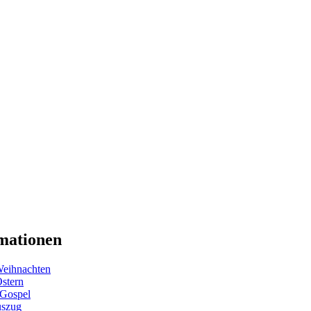
mationen
eihnachten
Ostern
 Gospel
uszug