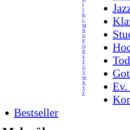
Jaz
I
J
K
Kla
L
M
Stu
N
O
P
Hoc
Q
R
Tod
S
T
U
Got
V
W
Ev.
X
Y
Z
Kom
Bestseller