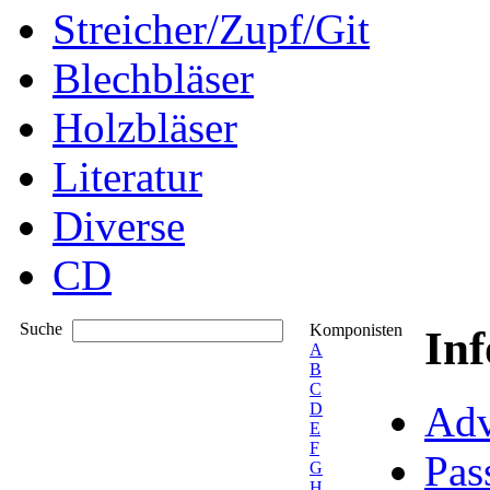
Streicher/Zupf/Git
Blechbläser
Holzbläser
Literatur
Diverse
CD
Suche
Komponisten
In
A
B
C
Adv
D
E
F
Pas
G
H