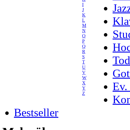
Jaz
I
J
K
Kla
L
M
Stu
N
O
P
Hoc
Q
R
Tod
S
T
U
Got
V
W
Ev.
X
Y
Z
Kom
Bestseller