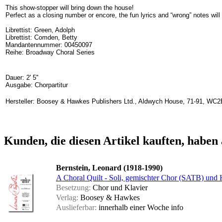
This show-stopper will bring down the house!
Perfect as a closing number or encore, the fun lyrics and “wrong” notes will
Librettist: Green, Adolph
Librettist: Comden, Betty
Mandantennummer: 00450097
Reihe: Broadway Choral Series
Dauer: 2' 5''
Ausgabe: Chorpartitur
Hersteller: Boosey & Hawkes Publishers Ltd., Aldwych House, 71-91, WC2
Kunden, die diesen Artikel kauften, haben 
Bernstein, Leonard (1918-1990)
A Choral Quilt - Soli, gemischter Chor (SATB) und 
Besetzung:
Chor und Klavier
Verlag:
Boosey & Hawkes
Auslieferbar:
innerhalb einer Woche
info