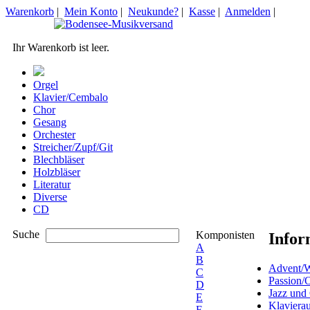
Warenkorb
|
Mein Konto
|
Neukunde?
|
Kasse
|
Anmelden
|
Ihr Warenkorb ist leer.
Orgel
Klavier/Cembalo
Chor
Gesang
Orchester
Streicher/Zupf/Git
Blechbläser
Holzbläser
Literatur
Diverse
CD
Suche
Komponisten
Infor
A
B
Advent/W
C
Passion/
D
Jazz und
E
Klaviera
F