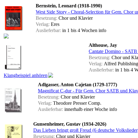
Bernstein, Leonard (1918-1990)
West Side Story - Choral-Selection für Gem. Chor un
Besetzung:
Chor und Klavier
Verlag:
Eres
Auslieferbar:
in 1 bis 4 Wochen
info
Althouse, Jay
Cantate Domino - SATB u
Besetzung:
Chor und Kla
Verlag:
Alfred Publishin
Auslieferbar:
in 1 bis 4
Klangbeispiel anhören
Adlgasser, Anton Cajetan (1729-1777)
Magnificat C-dur - Für Gem. Chor SATB und Klavie
Besetzung:
Chor und Klavier
Verlag:
Theodore Presser Comp.
Auslieferbar:
innerhalb einer Woche
info
Gunsenheimer, Gustav (1934-2026)
Das Lieben bringt groß Freud (6 deutsche Volkslieder
Besetzung:
Chor und Klavier