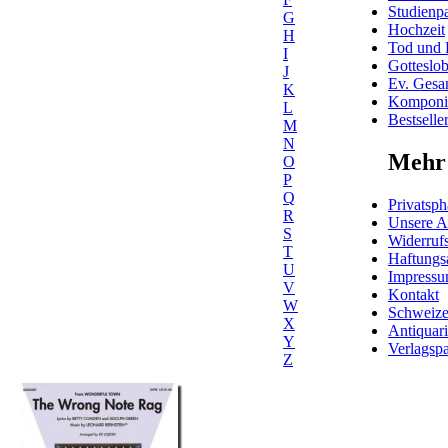
Studienpa
G
Hochzeit
H
Tod und 
I
Gotteslo
J
Ev. Gesa
K
Komponis
L
Bestselle
M
N
Mehr 
O
P
Q
Privatsph
R
Unsere 
S
Widerrufs
T
Haftungs
U
Impress
V
Kontakt
W
Schweiz
X
Antiquar
Y
Verlagspa
Z