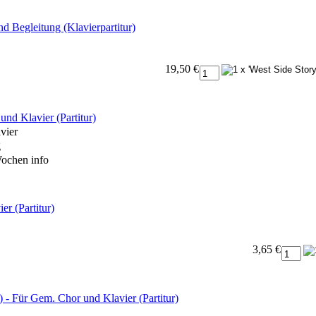
d Begleitung (Klavierpartitur)
19,50 €
nd Klavier (Partitur)
vier
g
 Wochen
info
r (Partitur)
3,65 €
) - Für Gem. Chor und Klavier (Partitur)