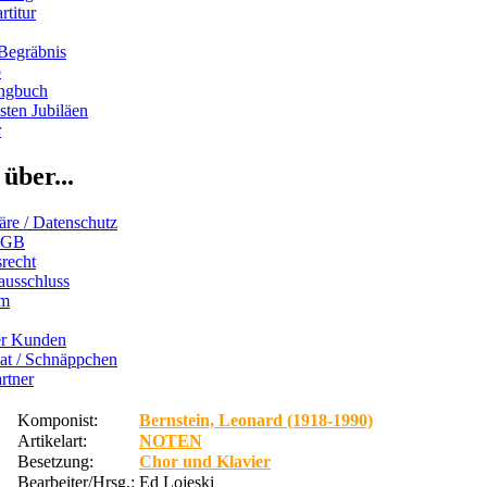
rtitur
Begräbnis
b
ngbuch
ten Jubiläen
r
über...
äre / Datenschutz
AGB
recht
ausschluss
um
er Kunden
iat / Schnäppchen
rtner
Komponist:
Bernstein, Leonard (1918-1990)
Artikelart:
NOTEN
Besetzung:
Chor und Klavier
Bearbeiter/Hrsg.:
Ed Lojeski