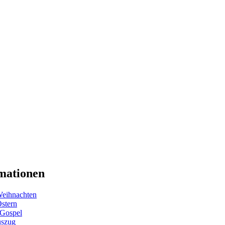
mationen
eihnachten
Ostern
 Gospel
uszug