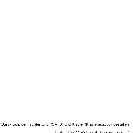
( inkl. 7 % MwSt. zzgl.
Versandkosten
)