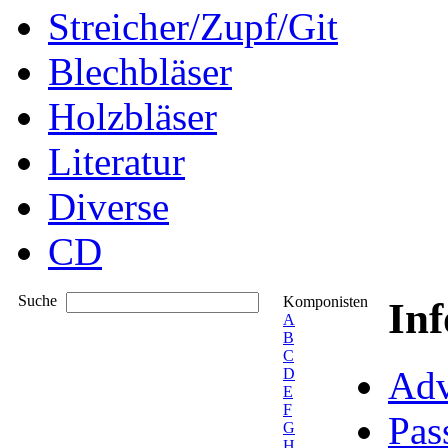
Streicher/Zupf/Git
Blechbläser
Holzbläser
Literatur
Diverse
CD
Suche
Komponisten
In
A
B
C
Adv
D
E
F
Pas
G
H