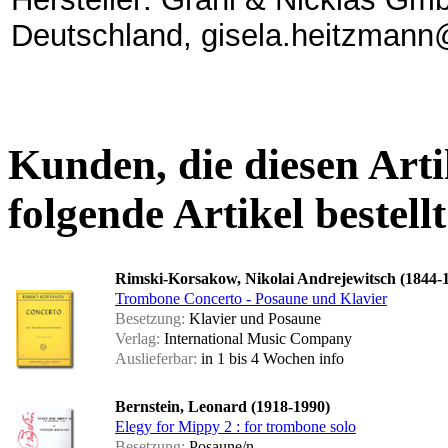
Deutschland, gisela.heitzmann
Kunden, die diesen Arti
folgende Artikel bestellt
Rimski-Korsakow, Nikolai Andrejewitsch (1844-
Trombone Concerto - Posaune und Klavier
Besetzung:
Klavier und Posaune
Verlag:
International Music Company
Auslieferbar:
in 1 bis 4 Wochen
info
Bernstein, Leonard (1918-1990)
Elegy for Mippy 2 : for trombone solo
Besetzung:
Posaune/n