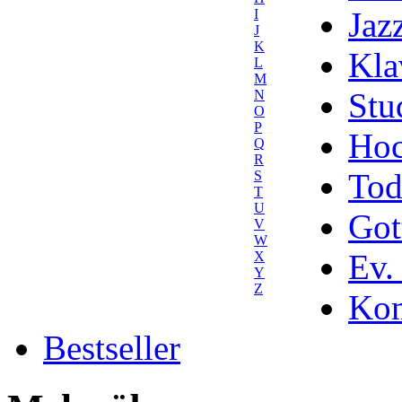
Jaz
I
J
K
Kla
L
M
Stu
N
O
P
Hoc
Q
R
Tod
S
T
U
Got
V
W
Ev.
X
Y
Z
Kom
Bestseller