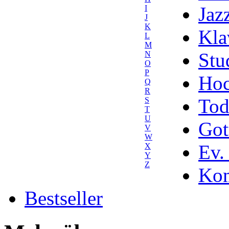
Jaz
I
J
K
Kla
L
M
Stu
N
O
P
Hoc
Q
R
Tod
S
T
U
Got
V
W
Ev.
X
Y
Z
Kom
Bestseller