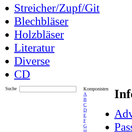
Streicher/Zupf/Git
Blechbläser
Holzbläser
Literatur
Diverse
CD
Suche
Komponisten
In
A
B
C
Adv
D
E
F
Pas
G
H