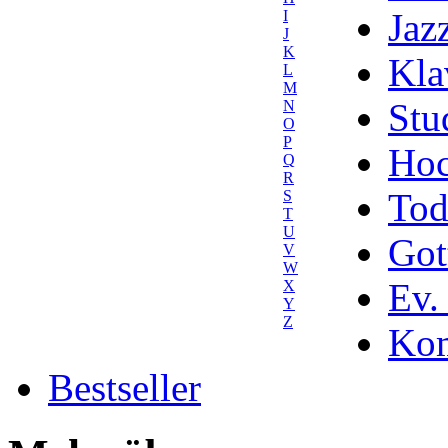
Jaz
I
J
K
Kla
L
M
Stu
N
O
P
Hoc
Q
R
Tod
S
T
U
Got
V
W
Ev.
X
Y
Z
Kom
Bestseller