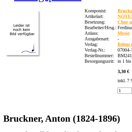
Komponist:
Bruckn
Artikelart:
NOTE
Besetzung:
Chor u
Bearbeiter/Hrsg.:
Ferdin
Anlass:
Messe
Ausgabenart:
-
Verlag:
Böhm 
Verlag-Nr.:
07004-
Bestellnummer:
BM241
Besorgungszeit:
in 1 bi
3,30 €
inkl. 7
Bruckner, Anton
(1824-1896)