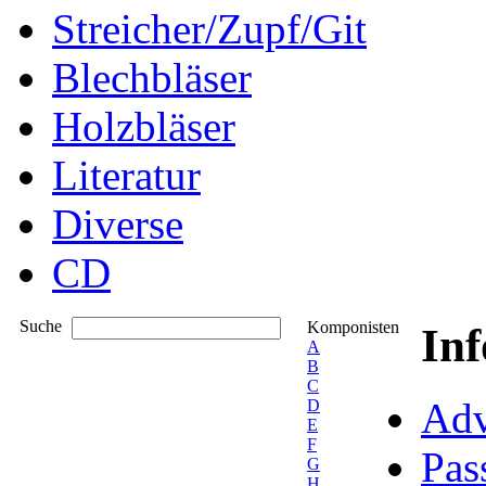
Streicher/Zupf/Git
Blechbläser
Holzbläser
Literatur
Diverse
CD
Suche
Komponisten
In
A
B
C
Adv
D
E
F
Pas
G
H