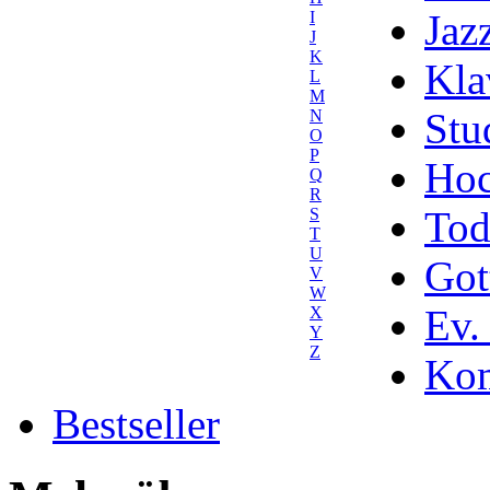
Jaz
I
J
K
Kla
L
M
Stu
N
O
P
Hoc
Q
R
Tod
S
T
U
Got
V
W
Ev.
X
Y
Z
Kom
Bestseller