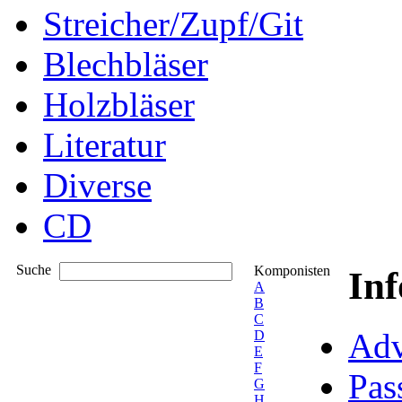
Streicher/Zupf/Git
Blechbläser
Holzbläser
Literatur
Diverse
CD
Suche
Komponisten
In
A
B
C
Adv
D
E
F
Pas
G
H