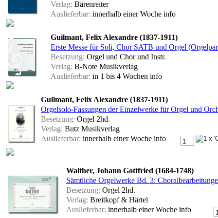
Verlag:
Bärenreiter
Auslieferbar:
innerhalb einer Woche
info
Guilmant, Felix Alexandre (1837-1911)
Erste Messe für Soli, Chor SATB und Orgel (Orgelpart
Besetzung:
Orgel und Chor und Instr.
Verlag:
B-Note Musikverlag
Auslieferbar:
in 1 bis 4 Wochen
info
Guilmant, Felix Alexandre (1837-1911)
Orgelsolo-Fassungen der Einzelwerke für Orgel und Orc
Besetzung:
Orgel 2hd.
Verlag:
Butz Musikverlag
Auslieferbar:
innerhalb einer Woche
info
Walther, Johann Gottfried (1684-1748)
Sämtliche Orgelwerke Bd. 3: Choralbearbeitun
Besetzung:
Orgel 2hd.
Verlag:
Breitkopf & Härtel
Auslieferbar:
innerhalb einer Woche
info