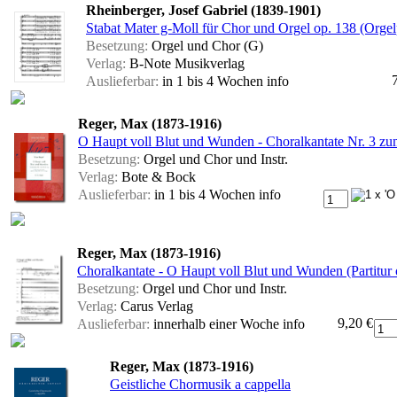
Rheinberger, Josef Gabriel (1839-1901)
Stabat Mater g-Moll für Chor und Orgel op. 138 (Orgelp
Besetzung:
Orgel und Chor (G)
Verlag:
B-Note Musikverlag
Auslieferbar:
in 1 bis 4 Wochen
info
Reger, Max (1873-1916)
O Haupt voll Blut und Wunden - Choralkantate Nr. 3 zu
Besetzung:
Orgel und Chor und Instr.
Verlag:
Bote & Bock
Auslieferbar:
in 1 bis 4 Wochen
info
Reger, Max (1873-1916)
Choralkantate - O Haupt voll Blut und Wunden (Partitu
Besetzung:
Orgel und Chor und Instr.
Verlag:
Carus Verlag
9,20 €
Auslieferbar:
innerhalb einer Woche
info
Reger, Max (1873-1916)
Geistliche Chormusik a cappella