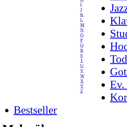
Jaz
I
J
K
Kla
L
M
Stu
N
O
P
Hoc
Q
R
Tod
S
T
U
Got
V
W
Ev.
X
Y
Z
Kom
Bestseller