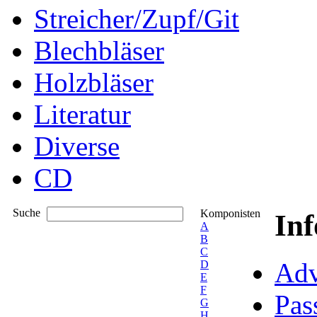
Streicher/Zupf/Git
Blechbläser
Holzbläser
Literatur
Diverse
CD
Suche
Komponisten
In
A
B
C
Adv
D
E
F
Pas
G
H