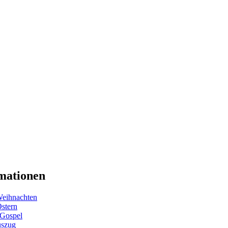
mationen
eihnachten
Ostern
 Gospel
uszug