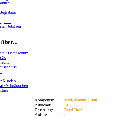
rtitur
Begräbnis
b
ngbuch
ten Jubiläen
r
über...
äre / Datenschutz
AGB
recht
ausschluss
um
er Kunden
iat / Schnäppchen
rtner
Komponist:
Bieri, Martin (1940)
Artikelart:
CD
Besetzung:
Orgel Buch
Anlass:
-