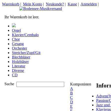
Warenkorb
|
Mein Konto
|
Neukunde?
|
Kasse
|
Anmelden
|
Ihr Warenkorb ist leer.
Orgel
Klavier/Cembalo
Chor
Gesang
Orchester
Streicher/Zupf/Git
Blechbläser
Holzbläser
Literatur
Diverse
CD
Suche
Komponisten
Infor
A
B
Advent/W
C
Passion/
D
Jazz und
E
Klaviera
F