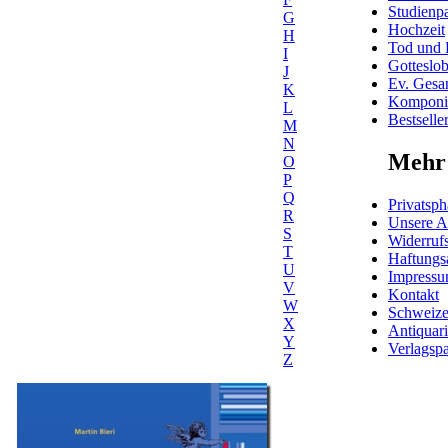
Studienpa
G
Hochzeit
H
Tod und 
I
Gotteslo
J
Ev. Gesa
K
Komponis
L
Bestselle
M
N
Mehr 
O
P
Q
Privatsph
R
Unsere 
S
Widerrufs
T
Haftungs
U
Impress
V
Kontakt
W
Schweiz
X
Antiquar
Y
Verlagspa
Z