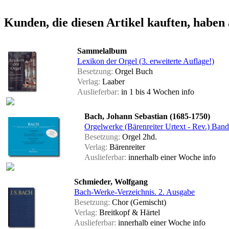
Kunden, die diesen Artikel kauften, haben 
Sammelalbum
Lexikon der Orgel (3. erweiterte Auflage!)
Besetzung:
Orgel Buch
Verlag:
Laaber
Auslieferbar:
in 1 bis 4 Wochen
info
Bach, Johann Sebastian (1685-1750)
Orgelwerke (Bärenreiter Urtext - Rev.) Ban
Besetzung:
Orgel 2hd.
Verlag:
Bärenreiter
Auslieferbar:
innerhalb einer Woche
info
Schmieder, Wolfgang
Bach-Werke-Verzeichnis. 2. Ausgabe
Besetzung:
Chor (Gemischt)
Verlag:
Breitkopf & Härtel
Auslieferbar:
innerhalb einer Woche
info