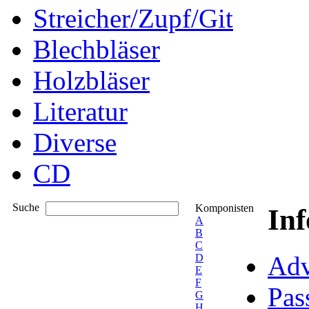
Streicher/Zupf/Git
Blechbläser
Holzbläser
Literatur
Diverse
CD
Suche
Komponisten
In
A
B
C
Adv
D
E
F
Pas
G
H