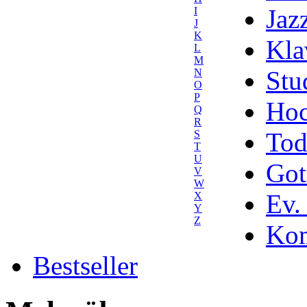
Jaz
I
J
K
Kla
L
M
Stu
N
O
P
Hoc
Q
R
Tod
S
T
U
Got
V
W
Ev.
X
Y
Z
Kom
Bestseller