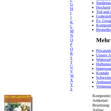
Studienpa
G
Hochzeit
H
Tod und 
I
Gotteslo
J
Ev. Gesa
K
Komponis
L
Bestselle
M
N
Mehr 
O
P
Q
Privatsph
R
Unsere 
S
Widerrufs
T
Haftungs
U
Impress
V
Kontakt
W
Schweiz
X
Antiquar
Y
Verlagspa
Z
Komponist:
Artikelart:
Besetzung:
Anlass: