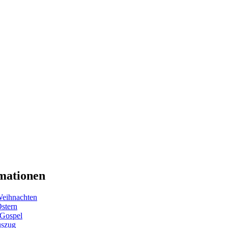
mationen
eihnachten
Ostern
 Gospel
uszug