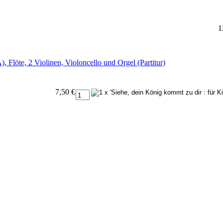
1
, Flöte, 2 Violinen, Violoncello und Orgel (Partitur)
7,50 €