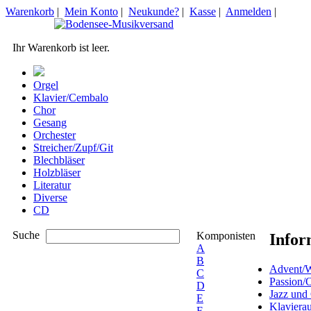
Warenkorb
|
Mein Konto
|
Neukunde?
|
Kasse
|
Anmelden
|
Ihr Warenkorb ist leer.
Orgel
Klavier/Cembalo
Chor
Gesang
Orchester
Streicher/Zupf/Git
Blechbläser
Holzbläser
Literatur
Diverse
CD
Suche
Komponisten
Infor
A
B
Advent/W
C
Passion/
D
Jazz und
E
Klaviera
F