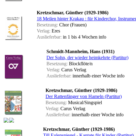
Kretzschmar, Günther (1929-1986)
18 Meilen hinter Krakau : für Kinderchor, Instrumen
Besetzung:
Chor (Frauen)
Verlag:
Eres
Auslieferbar:
in 1 bis 4 Wochen
info
Schmidt-Mannheim, Hans (1931)
Der Sohn, der wieder heimkehrte (Partitur)
Besetzung:
Blockflöte/n
Verlag:
Carus Verlag
Auslieferbar:
innerhalb einer Woche
info
Kretzschmar, Günther (1929-1986)
Der Rattenfänger von Hameln (Partitur)
Besetzung:
Musical/Singspiel
Verlag:
Carus Verlag
Auslieferbar:
innerhalb einer Woche
info
Kretzschmar, Günther (1929-1986)
Till Eulenspiegel - Kantate für Kinder (Partitur)