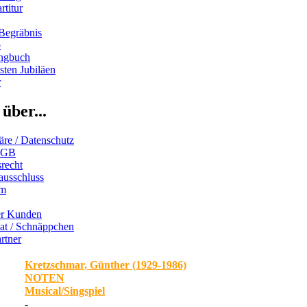
rtitur
Begräbnis
b
ngbuch
ten Jubiläen
r
über...
äre / Datenschutz
AGB
recht
ausschluss
um
er Kunden
iat / Schnäppchen
rtner
Kretzschmar, Günther (1929-1986)
NOTEN
Musical/Singspiel
-