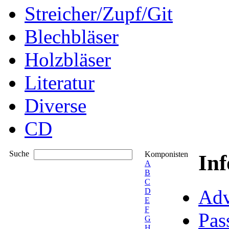
Streicher/Zupf/Git
Blechbläser
Holzbläser
Literatur
Diverse
CD
Suche
Komponisten
In
A
B
C
Adv
D
E
F
Pas
G
H