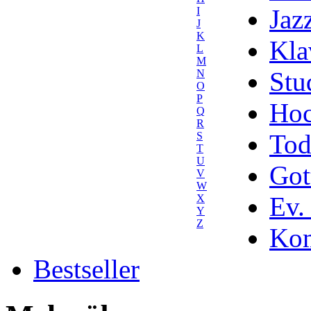
Jaz
I
J
K
Kla
L
M
Stu
N
O
P
Hoc
Q
R
Tod
S
T
U
Got
V
W
Ev.
X
Y
Z
Kom
Bestseller