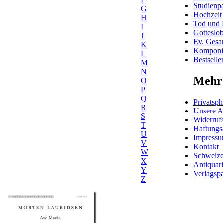
Studienpa
G
Hochzeit
H
Tod und 
I
Gotteslo
J
Ev. Gesa
K
Komponis
L
Bestselle
M
N
Mehr 
O
P
Q
Privatsph
R
Unsere 
S
Widerrufs
T
Haftungs
U
Impress
V
Kontakt
W
Schweiz
X
Antiquar
Y
Verlagspa
Z