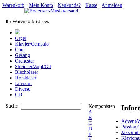
Warenkorb
|
Mein Konto
|
Neukunde?
|
Kasse
|
Anmelden
|
Ihr Warenkorb ist leer.
Orgel
Klavier/Cembalo
Chor
Gesang
Orchester
Streicher/Zupf/Git
Blechbläser
Holzbläser
Literatur
Diverse
CD
Suche
Komponisten
Infor
A
B
Advent/W
C
Passion/
D
Jazz und
E
Klaviera
F