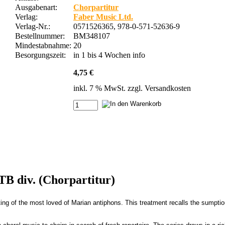
Ausgabenart:
Chorpartitur
Verlag:
Faber Music Ltd.
Verlag-Nr.:
0571526365, 978-0-571-52636-9
Bestellnummer:
BM348107
Mindestabnahme:
20
Besorgungszeit:
in 1 bis 4 Wochen
info
4,75 €
inkl. 7 % MwSt. zzgl.
Versandkosten
B div. (Chorpartitur)
ting of the most loved of Marian antiphons. This treatment recalls the sumptio