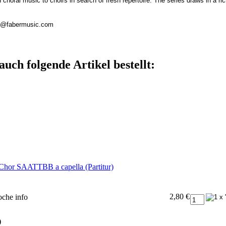
 choral music to choirs in search of fresh repertoire. The series draws in a ri
ieb@fabermusic.com
auch folgende Artikel bestellt:
Chor SAATTBB a capella (Partitur)
2,80 €
Woche
info
)