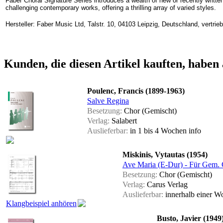
Faber Choral Signature Series introduces a wealth of new or recently written
challenging contemporary works, offering a thrilling array of varied styles.
Hersteller: Faber Music Ltd, Talstr. 10, 04103 Leipzig, Deutschland, vertr
Kunden, die diesen Artikel kauften, haben 
Poulenc, Francis (1899-1963)
Salve Regina
Besetzung:
Chor (Gemischt)
Verlag:
Salabert
Auslieferbar:
in 1 bis 4 Wochen
info
Miskinis, Vytautas (1954)
Ave Maria (E-Dur) - Für Gem. 
Besetzung:
Chor (Gemischt)
Verlag:
Carus Verlag
Auslieferbar:
innerhalb einer 
Klangbeispiel anhören
Busto, Javier (1949