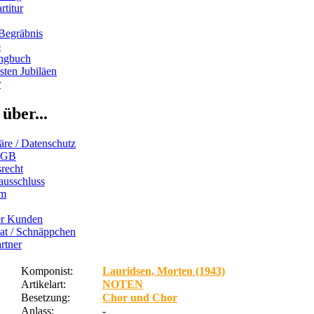
rtitur
Begräbnis
b
ngbuch
ten Jubiläen
r
über...
äre / Datenschutz
AGB
recht
ausschluss
um
er Kunden
iat / Schnäppchen
rtner
Komponist:
Lauridsen, Morten (1943)
Artikelart:
NOTEN
Besetzung:
Chor und Chor
Anlass:
-