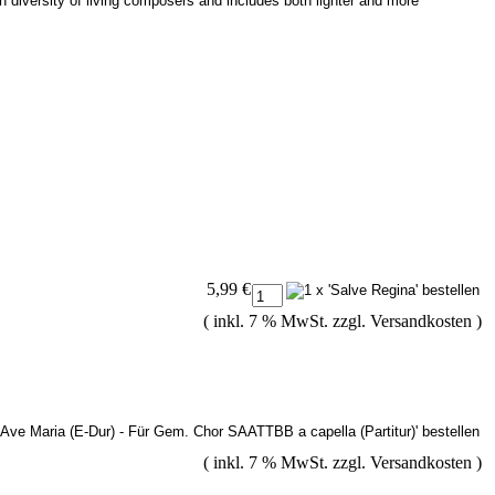
ch diversity of living composers and includes both lighter and more
5,99 €
( inkl. 7 % MwSt. zzgl.
Versandkosten
)
( inkl. 7 % MwSt. zzgl.
Versandkosten
)