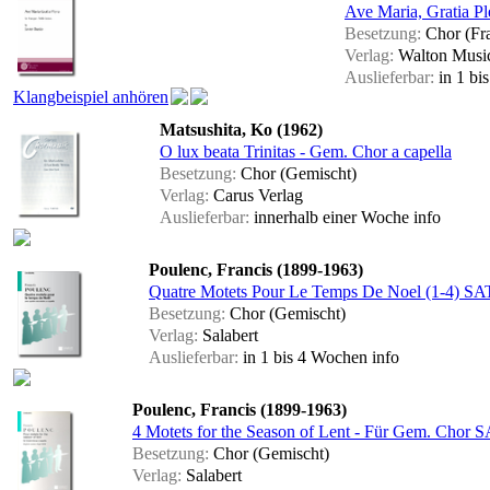
Ave Maria, Gratia P
Besetzung:
Chor (Fr
Verlag:
Walton Musi
Auslieferbar:
in 1 bi
Klangbeispiel anhören
Matsushita, Ko (1962)
O lux beata Trinitas - Gem. Chor a capella
Besetzung:
Chor (Gemischt)
Verlag:
Carus Verlag
Auslieferbar:
innerhalb einer Woche
info
Poulenc, Francis (1899-1963)
Quatre Motets Pour Le Temps De Noel (1-4) SAT
Besetzung:
Chor (Gemischt)
Verlag:
Salabert
Auslieferbar:
in 1 bis 4 Wochen
info
Poulenc, Francis (1899-1963)
4 Motets for the Season of Lent - Für Gem. Chor S
Besetzung:
Chor (Gemischt)
Verlag:
Salabert