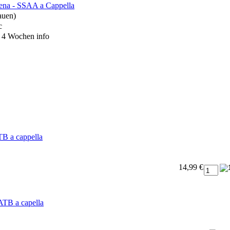
lena - SSAA a Cappella
auen)
c
s 4 Wochen
info
B a cappella
14,99 €
ATB a capella