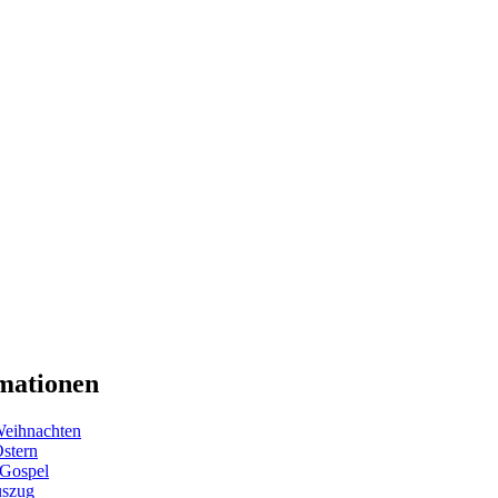
mationen
eihnachten
Ostern
 Gospel
uszug