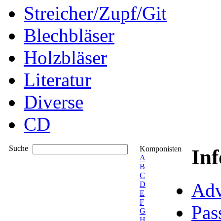
Streicher/Zupf/Git
Blechbläser
Holzbläser
Literatur
Diverse
CD
Suche
Komponisten
In
A
B
C
Adv
D
E
F
Pas
G
H