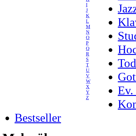
Jaz
I
J
K
Kla
L
M
Stu
N
O
P
Hoc
Q
R
Tod
S
T
U
Got
V
W
Ev.
X
Y
Z
Kom
Bestseller