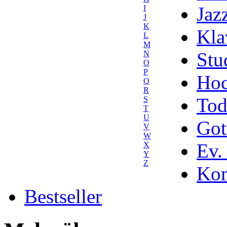
Jaz
I
J
K
Kla
L
M
Stu
N
O
P
Hoc
Q
R
Tod
S
T
U
Got
V
W
Ev.
X
Y
Z
Kom
Bestseller