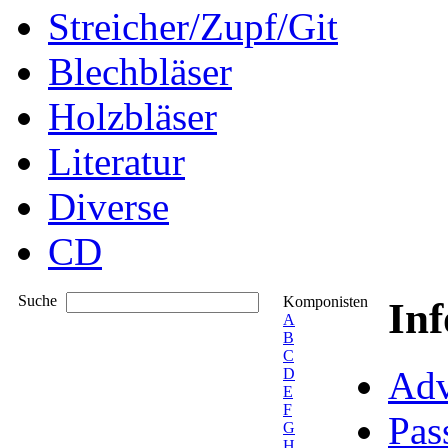
Streicher/Zupf/Git
Blechbläser
Holzbläser
Literatur
Diverse
CD
Suche
Komponisten
In
A
B
C
Adv
D
E
F
Pas
G
H