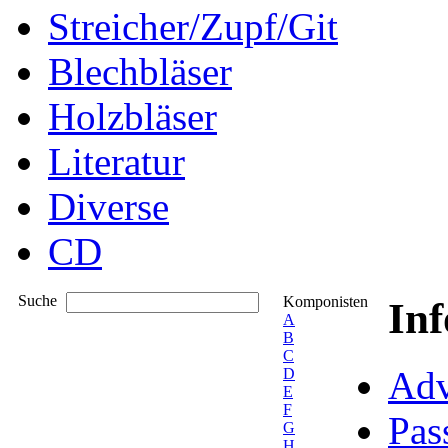
Streicher/Zupf/Git
Blechbläser
Holzbläser
Literatur
Diverse
CD
Suche
Komponisten
In
A
B
C
Adv
D
E
F
Pas
G
H