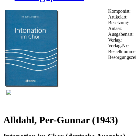
Komponist:
Artikelart:
Besetzung:
Anlass:
Ausgabenart:
Verlag:
Verlag-Nr.:
Bestellnumme
Besorgungszei
Alldahl, Per-Gunnar
(1943)