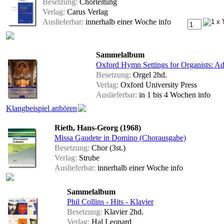
Besetzung:
Chorleitung
Verlag:
Carus Verlag
Auslieferbar:
innerhalb einer Woche
info
Sammelalbum
Oxford Hymn Settings for Organists: A
Besetzung:
Orgel 2hd.
Verlag:
Oxford University Press
Auslieferbar:
in 1 bis 4 Wochen
info
Klangbeispiel anhören
Rieth, Hans-Georg (1968)
Missa Gaudete in Domino (Chorausgabe)
Besetzung:
Chor (3st.)
Verlag:
Strube
Auslieferbar:
innerhalb einer Woche
info
Sammelalbum
Phil Collins - Hits - Klavier
Besetzung:
Klavier 2hd.
Verlag:
Hal Leonard