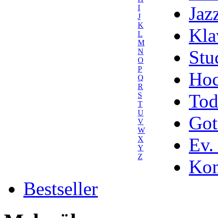
Jaz
I
J
K
Kla
L
M
Stu
N
O
P
Hoc
Q
R
Tod
S
T
U
Got
V
W
Ev.
X
Y
Z
Kom
Bestseller