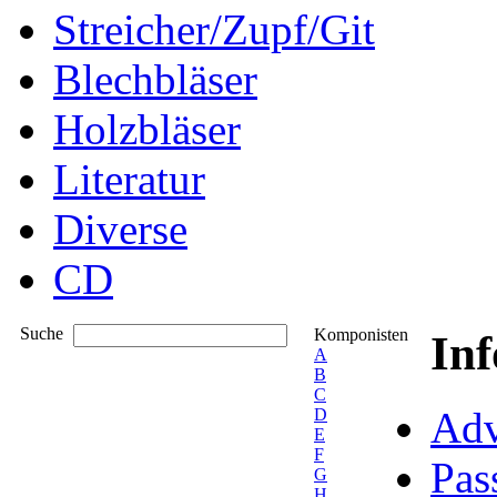
Streicher/Zupf/Git
Blechbläser
Holzbläser
Literatur
Diverse
CD
Suche
Komponisten
In
A
B
C
Adv
D
E
F
Pas
G
H