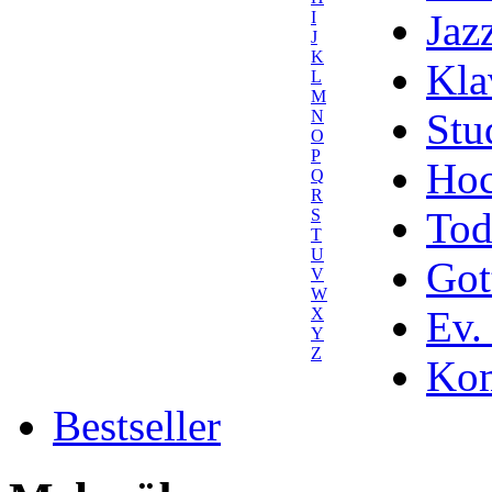
Jaz
I
J
K
Kla
L
M
Stu
N
O
P
Hoc
Q
R
Tod
S
T
U
Got
V
W
Ev.
X
Y
Z
Kom
Bestseller