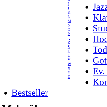
Jaz
I
J
K
Kla
L
M
Stu
N
O
P
Hoc
Q
R
Tod
S
T
U
Got
V
W
Ev.
X
Y
Z
Kom
Bestseller