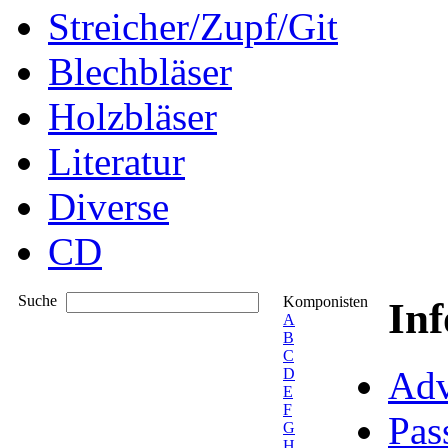
Streicher/Zupf/Git
Blechbläser
Holzbläser
Literatur
Diverse
CD
Suche
Komponisten
In
A
B
C
Adv
D
E
F
Pas
G
H