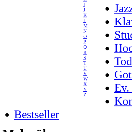
Jaz
I
J
K
Kla
L
M
Stu
N
O
P
Hoc
Q
R
Tod
S
T
U
Got
V
W
Ev.
X
Y
Z
Kom
Bestseller