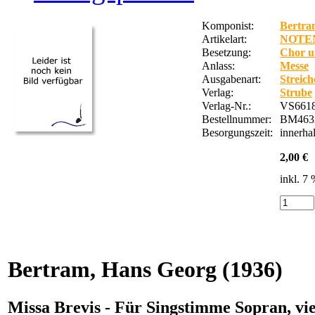
Komponist:
Bertra
Artikelart:
NOTE
Besetzung:
Chor u
Anlass:
Messe
Ausgabenart:
Streic
Verlag:
Strube
Verlag-Nr.:
VS6618
Bestellnummer:
BM463
Besorgungszeit:
innerha
2,00 €
inkl. 7
Bertram, Hans Georg
(1936)
Missa Brevis - Für Singstimme Sopran, v