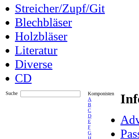
Streicher/Zupf/Git
Blechbläser
Holzbläser
Literatur
Diverse
CD
Suche
Komponisten
In
A
B
C
Adv
D
E
F
Pas
G
H