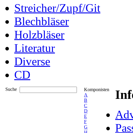
Streicher/Zupf/Git
Blechbläser
Holzbläser
Literatur
Diverse
CD
Suche
Komponisten
In
A
B
C
Adv
D
E
F
Pas
G
H