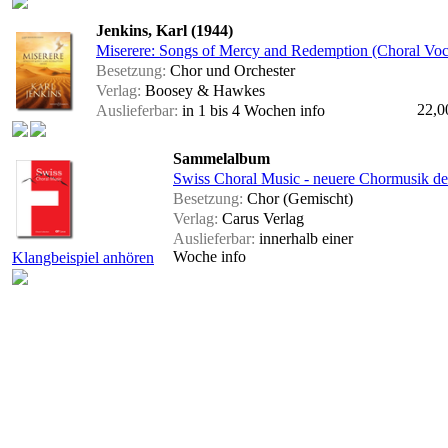
Jenkins, Karl (1944)
Miserere: Songs of Mercy and Redemption (Choral Voc
Besetzung:
Chor und Orchester
Verlag:
Boosey & Hawkes
22,0
Auslieferbar:
in 1 bis 4 Wochen
info
Sammelalbum
Swiss Choral Music - neuere Chormusik d
Besetzung:
Chor (Gemischt)
Verlag:
Carus Verlag
Auslieferbar:
innerhalb einer
Woche
info
Klangbeispiel anhören