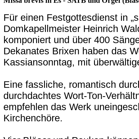
Missa brevis in Es - SATB und Orgel (Bläse
Für einen Festgottesdienst in 
Domkapellmeister Heinrich Wal
komponiert und über 400 Säng
Dekanates Brixen haben das We
Kassiansonntag, mit überwältig
Eine fassliche, romantisch dur
durchdachtes Wort-Ton-Verhältn
empfehlen das Werk uneingeschr
Kirchenchöre.