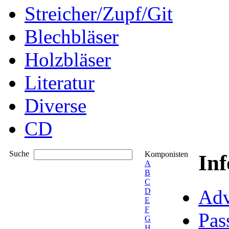
Streicher/Zupf/Git
Blechbläser
Holzbläser
Literatur
Diverse
CD
Suche
Komponisten
In
A
B
C
Adv
D
E
F
Pas
G
H