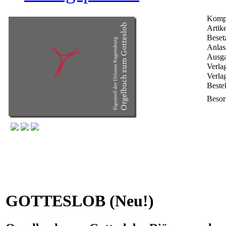
Kompo
Artike
Beset
Anlas
Ausga
Verla
Verla
Best
Besor
GOTTESLOB (Neu!)