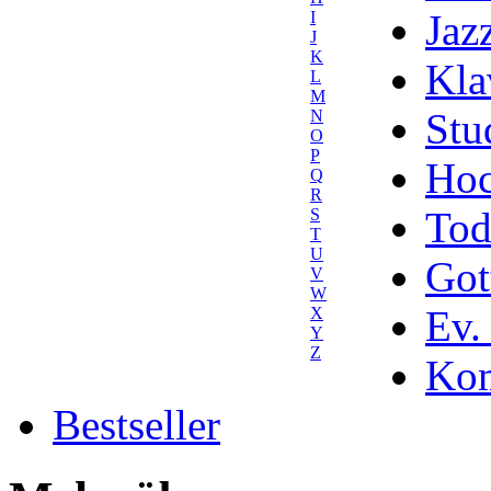
Jaz
I
J
K
Kla
L
M
Stu
N
O
P
Hoc
Q
R
Tod
S
T
U
Got
V
W
Ev.
X
Y
Z
Kom
Bestseller