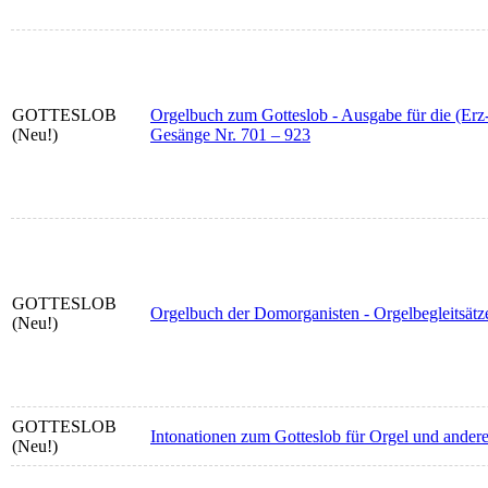
GOTTESLOB
Orgelbuch zum Gotteslob - Ausgabe für die (Er
(Neu!)
Gesänge Nr. 701 – 923
GOTTESLOB
Orgelbuch der Domorganisten - Orgelbegleitsätz
(Neu!)
GOTTESLOB
Intonationen zum Gotteslob für Orgel und ander
(Neu!)