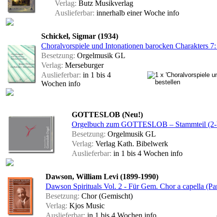
Verlag:
Butz Musikverlag
Auslieferbar:
innerhalb einer Woche
info
Schickel, Sigmar (1934)
Choralvorspiele und Intonationen barocken Charakters 7:
Besetzung:
Orgelmusik GL
Verlag:
Merseburger
Auslieferbar:
in 1 bis 4
Wochen
info
GOTTESLOB (Neu!)
Orgelbuch zum GOTTESLOB – Stammteil (2-
Besetzung:
Orgelmusik GL
Verlag:
Verlag Kath. Bibelwerk
Auslieferbar:
in 1 bis 4 Wochen
info
Dawson, William Levi (1899-1990)
Dawson Spirituals Vol. 2 - Für Gem. Chor a capella (Par
Besetzung:
Chor (Gemischt)
Verlag:
Kjos Music
Auslieferbar:
in 1 bis 4 Wochen
info