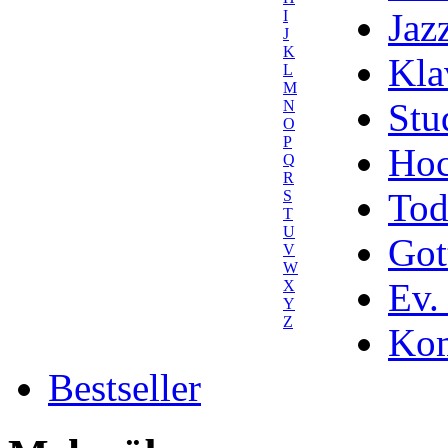
Jaz
I
J
K
Kla
L
M
Stu
N
O
P
Hoc
Q
R
Tod
S
T
U
Got
V
W
Ev.
X
Y
Z
Kom
Bestseller