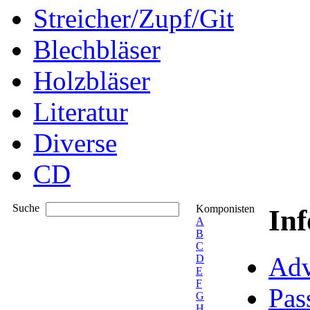
Streicher/Zupf/Git
Blechbläser
Holzbläser
Literatur
Diverse
CD
Suche
Komponisten
In
A
B
C
Adv
D
E
F
Pas
G
H