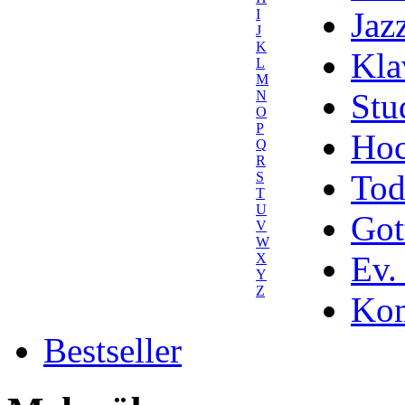
Jaz
I
J
K
Kla
L
M
Stu
N
O
P
Hoc
Q
R
Tod
S
T
U
Got
V
W
Ev.
X
Y
Z
Kom
Bestseller