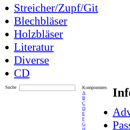
Streicher/Zupf/Git
Blechbläser
Holzbläser
Literatur
Diverse
CD
Suche
Komponisten
In
A
B
C
Adv
D
E
F
Pas
G
H