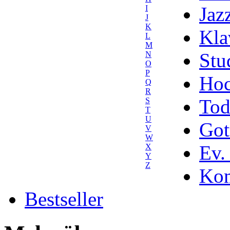
Jaz
I
J
K
Kla
L
M
Stu
N
O
P
Hoc
Q
R
Tod
S
T
U
Got
V
W
Ev.
X
Y
Z
Kom
Bestseller