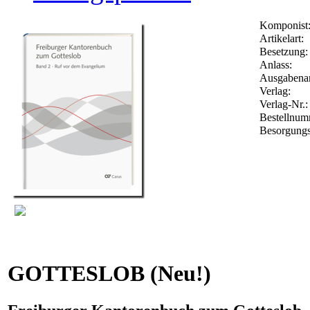
Komponist
Artikelart:
Besetzung:
Anlass:
Ausgabenar
Verlag:
Verlag-Nr.
Bestellnu
Besorgungs
GOTTESLOB (Neu!)