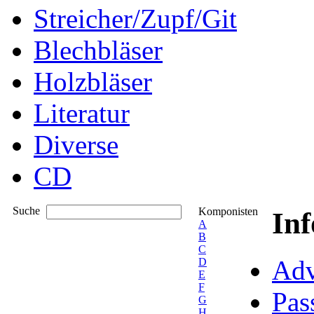
Streicher/Zupf/Git
Blechbläser
Holzbläser
Literatur
Diverse
CD
Suche
Komponisten
In
A
B
C
Adv
D
E
F
Pas
G
H