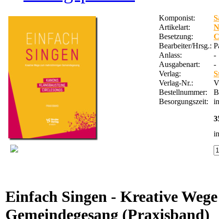
Komponist:
S
Artikelart:
Besetzung:
C
Bearbeiter/Hrsg.:
P
Anlass:
-
Ausgabenart:
-
Verlag:
S
Verlag-Nr.:
V
Bestellnummer:
B
Besorgungszeit:
i
3
i
Einfach Singen - Kreative We
Gemeindegesang (Praxisband)