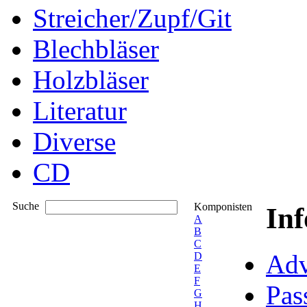
Streicher/Zupf/Git
Blechbläser
Holzbläser
Literatur
Diverse
CD
Suche
Komponisten
In
A
B
C
Adv
D
E
F
Pas
G
H