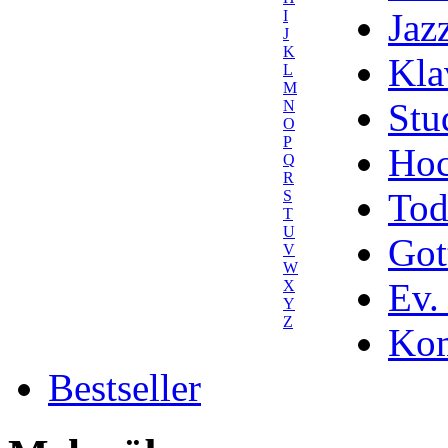
Jaz
I
J
K
Kla
L
M
Stu
N
O
P
Hoc
Q
R
Tod
S
T
U
Got
V
W
Ev.
X
Y
Z
Kom
Bestseller