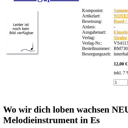
Komponist:
Samme
Artikelart:
NOTE
Besetzung:
Band /
Anlass:
-
Ausgabenart:
Einzel
Verlag:
Strube
Verlag-Nr.:
VS4113
Bestellnummer:
BM730
Besorgungszeit:
innerha
12,00 €
inkl. 7
Wo wir dich loben wachsen N
Melodieinstrument in Es