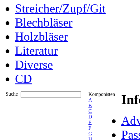
Streicher/Zupf/Git
Blechbläser
Holzbläser
Literatur
Diverse
CD
Suche
Komponisten
In
A
B
C
Adv
D
E
F
Pas
G
H