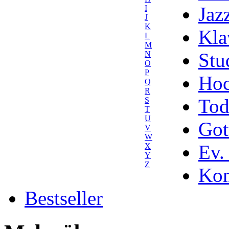
Jaz
I
J
K
Kla
L
M
Stu
N
O
P
Hoc
Q
R
Tod
S
T
U
Got
V
W
Ev.
X
Y
Z
Kom
Bestseller