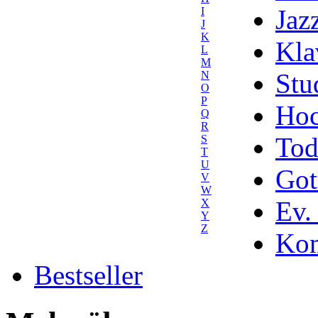
Jaz
I
J
K
Kla
L
M
Stu
N
O
P
Hoc
Q
R
Tod
S
T
U
Got
V
W
Ev.
X
Y
Z
Kom
Bestseller