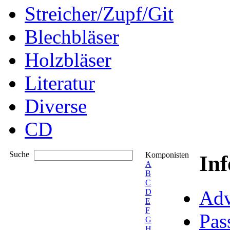
Streicher/Zupf/Git
Blechbläser
Holzbläser
Literatur
Diverse
CD
Suche
Komponisten
In
A
B
C
Adv
D
E
F
Pas
G
H