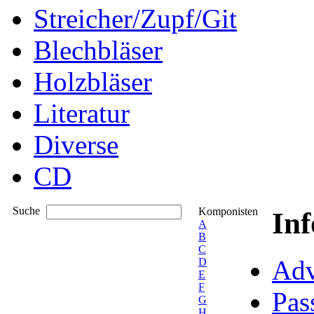
Streicher/Zupf/Git
Blechbläser
Holzbläser
Literatur
Diverse
CD
Suche
Komponisten
In
A
B
C
Adv
D
E
F
Pas
G
H