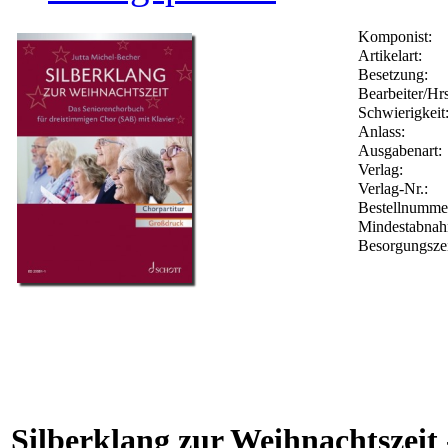
Komponist:
Artikelart:
Besetzung:
Bearbeiter/Hrs
Schwierigkeit
Anlass:
Ausgabenart:
Verlag:
Verlag-Nr.:
Bestellnumm
Mindestabnah
Besorgungsze
Silberklang zur Weihnachtszeit