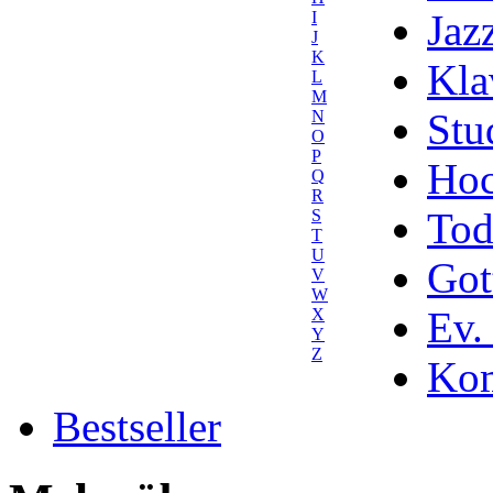
Jaz
I
J
K
Kla
L
M
Stu
N
O
P
Hoc
Q
R
Tod
S
T
U
Got
V
W
Ev.
X
Y
Z
Kom
Bestseller