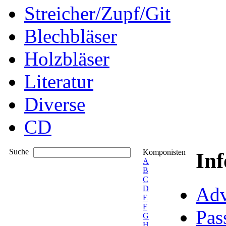
Streicher/Zupf/Git
Blechbläser
Holzbläser
Literatur
Diverse
CD
Suche
Komponisten
In
A
B
C
Adv
D
E
F
Pas
G
H