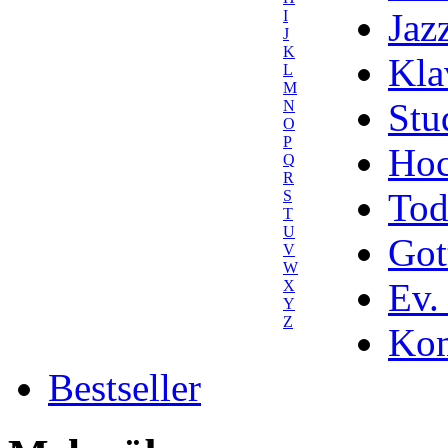
Jaz
I
J
K
Kla
L
M
Stu
N
O
P
Hoc
Q
R
Tod
S
T
U
Got
V
W
Ev.
X
Y
Z
Kom
Bestseller