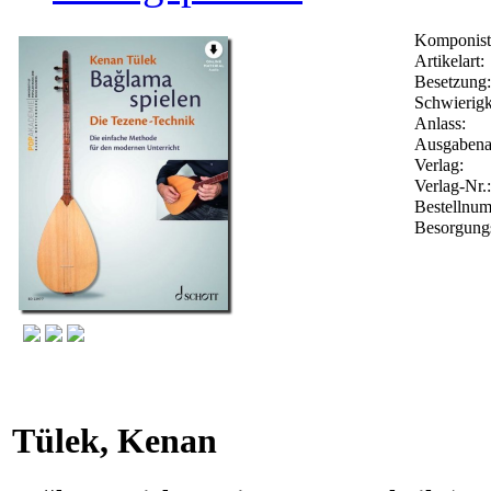
Komponist
Artikelart:
Besetzung:
Schwierigk
Anlass:
Ausgabenar
Verlag:
Verlag-Nr.
Bestellnu
Besorgungs
Tülek, Kenan