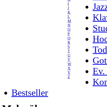
Jaz
I
J
K
Kla
L
M
Stu
N
O
P
Hoc
Q
R
Tod
S
T
U
Got
V
W
Ev.
X
Y
Z
Kom
Bestseller