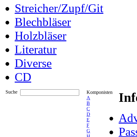
Streicher/Zupf/Git
Blechbläser
Holzbläser
Literatur
Diverse
CD
Suche
Komponisten
In
A
B
C
Adv
D
E
F
Pas
G
H